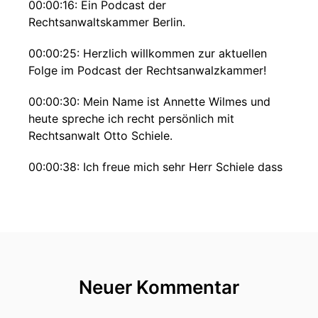
00:00:16: Ein Podcast der
Rechtsanwaltskammer Berlin.
00:00:25: Herzlich willkommen zur aktuellen
Folge im Podcast der Rechtsanwalzkammer!
00:00:30: Mein Name ist Annette Wilmes und
heute spreche ich recht persönlich mit
Rechtsanwalt Otto Schiele.
00:00:38: Ich freue mich sehr Herr Schiele dass
wir hier heute vor den Mikrofonen reden können
über ihr bewegtes Leben als Politiker, aber vor
allem auch als Anwalt.
00:00:49: Sie sind sehr lange Anwaltung.
00:00:51: Sie haben von deiner Zulassung als
Neuer Kommentar
Rechtsanwalt bis zu dem Bundestag angehört.